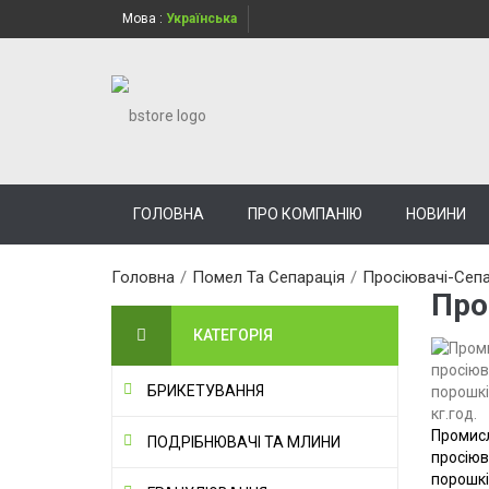
Мова :
Українська
ГОЛОВНА
ПРО КОМПАНІЮ
НОВИНИ
Головна
/
Помел Та Сепарація
/
Просіювачі-Сеп
Про
КАТЕГОРІЯ
БРИКЕТУВАННЯ
Промисл
ПОДРІБНЮВАЧІ ТА МЛИНИ
просіюв
порошків