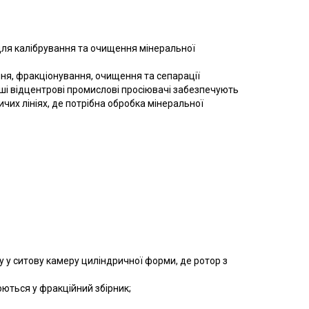
ля калібрування та очищення мінеральної
ня, фракціонування, очищення та сепарації
Наші відцентрові промислові просіювачі забезпечують
ичих лініях, де потрібна обробка мінеральної
 у ситову камеру циліндричної форми, де ротор з
юються у фракційний збірник;