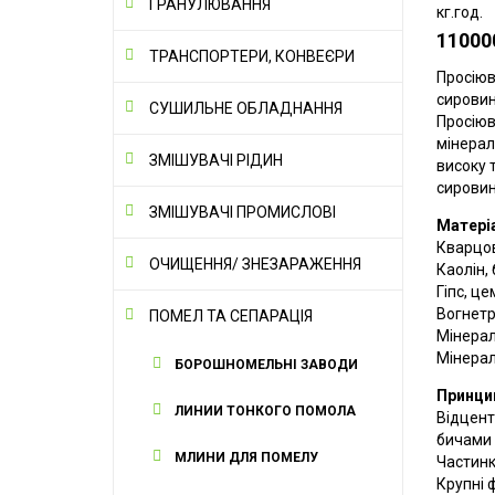
ГРАНУЛЮВАННЯ
кг.год.
11000
ТРАНСПОРТЕРИ, КОНВЕЄРИ
Просіюв
сирови
СУШИЛЬНЕ ОБЛАДНАННЯ
Просіюв
мінерал
ЗМІШУВАЧІ РІДИН
високу 
сировин
ЗМІШУВАЧІ ПРОМИСЛОВІ
Матеріа
Кварцов
ОЧИЩЕННЯ/ ЗНЕЗАРАЖЕННЯ
Каолін, 
Гіпс, ц
Вогнетр
ПОМЕЛ ТА СЕПАРАЦІЯ
Мінерал
Мінерал
БОРОШНОМЕЛЬНІ ЗАВОДИ
Принцип
ЛИНИИ ТОНКОГО ПОМОЛА
Відцент
бичами 
МЛИНИ ДЛЯ ПОМЕЛУ
Частинк
Крупні 