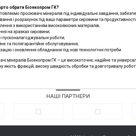
арто обрати Біоекопром ГК?
товляємо просіювачі мінералів під індивідуальні завдання, забезп
вання і розрахунок під ваші параметри сировини та продуктивності
лення з використанням високоякісних матеріалів;
ння на зразках сировини;
і пусконалагоджувальні роботи;
йне та післягарантійне обслуговування;
зацію і оновлення обладнання під нові технологічні потреби.
ачі мінералів Біоекопром ГК – це високоточне, надійне та універс
ну якість фракцій, високу швидкість обробки та довготривалу робот
НАШІ ПАРТНЕРИ