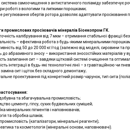
 система самоочищення з антистатичного поліаміду забезпечує ро
при роботі з вологими та липкими порошками;
е регулювання обертів ротора дозволяє адаптувати просіювання п
и промислових просіювачів мінералів Біоекопром ГК.
точність калібрування від 7 мкм – отримання стабільної фракції без
альність – ефективна робота з будь-якими мінеральними порошка
ивність від 50 до 20 000 кг/год (залежно від моделі, сировини та пр
ть до абразивного зносу – використання зносостійких матеріалів у в
ість залипання сит – завдяки щітковій системі очищення та оптималь
сть інтеграції в будь-які технологічні лінії – з гравітаційною чи п
заміна сит і щіток без складного демонтажу;
уальне проектування під конкретний розмір чарунок, тип сита (полі
застосування:
добувна та збагачувальна промисловість;
цтво цементу, гіпсу, сухих будівельних сумішей;
ка мінеральних пігментів і наповнювачів;
гія та обробка шлаків;
 промисловість (каталізатори, мінеральні реагенти);
втика та косметологія (мінеральні основи, наповнювачі).