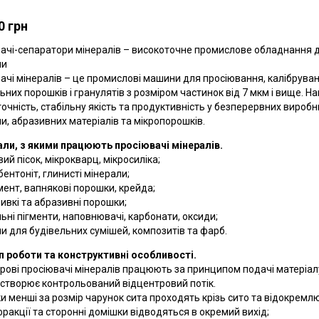
0 грн
ачі-сепаратори мінералів – високоточне промислове обладнання д
ни
ачі мінералів – це промислові машини для просіювання, калібруван
ьних порошків і гранулятів з розміром частинок від 7 мкм і вище. 
точність, стабільну якість та продуктивність у безперервних виробн
и, абразивних матеріалів та мікропорошків.
ли, з якими працюють просіювачі мінералів.
ий пісок, мікрокварц, мікросиліка;
бентоніт, глинисті мінерали;
емент, вапнякові порошки, крейда;
ивкі та абразивні порошки;
ьні пігменти, наповнювачі, карбонати, оксиди;
и для будівельних сумішей, композитів та фарб.
 роботи та конструктивні особливості.
рові просіювачі мінералів працюють за принципом подачі матеріалу
створює контрольований відцентровий потік.
и менші за розмір чарунок сита проходять крізь сито та відокремл
фракції та сторонні домішки відводяться в окремий вихід;