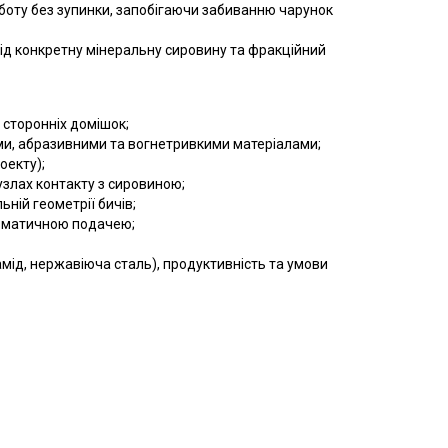
боту без зупинки, запобігаючи забиванню чарунок
ід конкретну мінеральну сировину та фракційний
 сторонніх домішок;
ми, абразивними та вогнетривкими матеріалами;
оекту);
узлах контакту з сировиною;
ній геометрії бичів;
невматичною подачею;
амід, нержавіюча сталь), продуктивність та умови