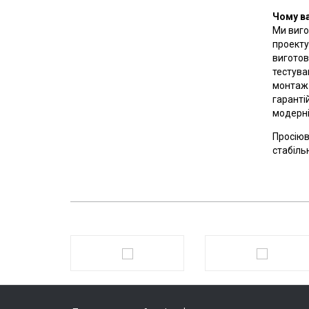
Чому в
Ми виго
проекту
виготов
тестува
монтаж 
гаранті
модерні
Просіюв
стабіль