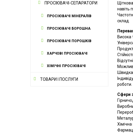
ПРОСІЮВАЧІ-СЕПАРАТОРИ
Щіткова
навіть 
Частотн
ПРОСІЮВАЧІ МІНЕРАЛІВ
склад.
ПРОСІЮВАЧІ БОРОШНА
Переваг
Висока 
ПРОСІЮВАЧІ ПОРОШКІВ
Універс
Продукт
ХАРЧОВІ ПРОСІЮВАЧІ
Стійкіс
Відсутн
ХІМІЧНІ ПРОСІЮВАЧІ
Можливі
Швидка 
Індивід
ТОВАРИ І ПОСЛУГИ
роботи.
Сфери 
Гірничо
Виробни
Перероб
Металур
Хімічна
Фармаце