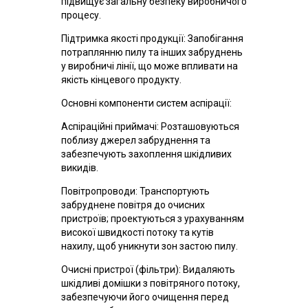
підвищує загальну безпеку виробничого
процесу.
Підтримка якості продукції: Запобігання
потраплянню пилу та інших забруднень
у виробничі лінії, що може впливати на
якість кінцевого продукту.
Основні компоненти систем аспірації:
Аспіраційні приймачі: Розташовуються
поблизу джерел забруднення та
забезпечують захоплення шкідливих
викидів.
Повітропроводи: Транспортують
забруднене повітря до очисних
пристроїв; проектуються з урахуванням
високої швидкості потоку та кутів
нахилу, щоб уникнути зон застою пилу.
Очисні пристрої (фільтри): Видаляють
шкідливі домішки з повітряного потоку,
забезпечуючи його очищення перед