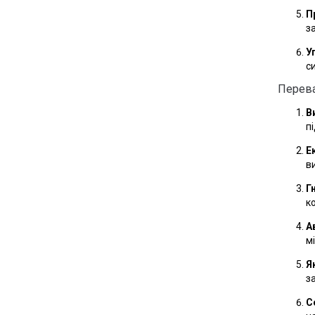
П
з
У
с
Перева
В
п
Е
в
Г
ко
А
м
Я
з
С