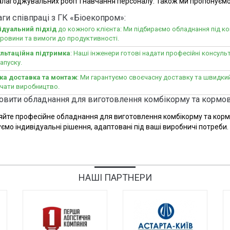
алагоджувальних робіт і навчання персоналу. Також ми пропонуєм
ги співпраці з ГК «Біоекопром»:
ідуальний підхід
до кожного клієнта: Ми підбираємо обладнання під к
ировини та вимоги до продуктивності.
льтаційна підтримка
: Наші інженери готові надати професійні консульт
апуску.
а доставка та монтаж
: Ми гарантуємо своєчасну доставку та швидк
чати виробництво.
овити обладнання для виготовлення комбікорму та кормов
йте професійне обладнання для виготовлення комбікорму та корм
ємо індивідуальні рішення, адаптовані під ваші виробничі потреби.
НАШІ ПАРТНЕРИ