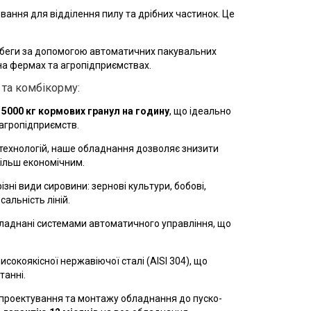
вання для відділення пилу та дрібних частинок. Це
іг-беги за допомогою автоматичних пакувальних
на фермах та агропідприємствах.
та комбікорму:
 5000 кг кормових гранул на годину
, що ідеально
 агропідприємств.
технологій, наше обладнання дозволяє знизити
ільш економічним.
зні види сировини: зернові культури, бобові,
сальність ліній.
обладнані системами автоматичного управління, що
исокоякісної нержавіючої сталі (AISI 304), що
танні.
 проектування та монтажу обладнання до пуско-