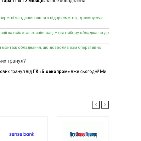
о
гарантію 12 місяців
на все обладнання.
онкретні завдання вашого підприємства, враховуючи
ації на всіх етапах співпраці – від вибору обладнання до
ий монтаж обладнання, що дозволяє вам оперативно
их гранул?
ових гранул від
ГК «Біоекопром»
вже сьогодні! Ми