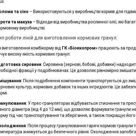
ші.
олома та сіно
– Використовуються у виробництві кормів для підвищ
роти та макуха
– Відходи від виробництва рослинної олії, які бага
ормовому виробництві.
п роботи ліній для виготовлення кормових гранул:
ля виготовлення комбікорму від
ГК «Біоекопром»
працюють за проду
чує високу якість кормових гранул:
ідготовка сировини
: Сировина (зернові, бобові, добавки) надходит
еобхідної фракції у подрібнювачах. Це дозволяє рівномірно змішати
мішування
: Після подрібнення компоненти транспортуються до змі
ернових культур, кормових добавок та інших інгредієнтів. Це забез
рмі.
ранулювання
: У прес-грануляторах відбувається стиснення та пре
ізного діаметра (від 4 до 12 мм), що дозволяє формувати гранули 
орму під час транспортування та зберігання, а також покращує йог
холодження
: Після процесу гранулювання гарячі кормові гранули 
емпература знижується до безпечного рівня. Охолодження запобігає 