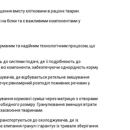
ення вмісту клітковини в раціоні тварин.
ті на білки та є важливими компонентами у
маним та надійним технологічним процесом, що
ь до системи подачі, де її подрібнюють до
 всі компоненти, забезпечуючи однорідність корму.
шувачів, де відбувається ретельне змішування
печує рівномірний розподіл поживних речовин у
сування кормової суміші через матрицю з отворами
необхідного розміру. Гранулювання зменшує втрати
о засвоєння тваринами.
транспортуються до охолоджувачів, де їх
злипання гранул і гарантує їх тривале зберігання.