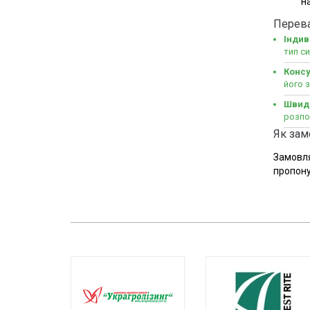
н
Перева
Індив
тип с
Консу
його з
Швидк
розпо
Як зам
Замовля
пропону