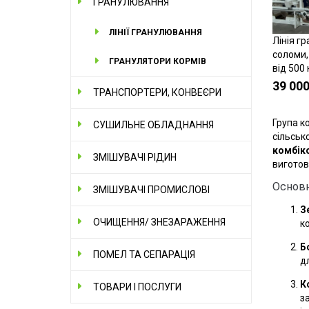
ГРАНУЛЮВАННЯ
ЛІНІЇ ГРАНУЛЮВАННЯ
Лінія г
соломи, 
ГРАНУЛЯТОРИ КОРМІВ
від 500 
39 000
ТРАНСПОРТЕРИ, КОНВЕЄРИ
Група к
СУШИЛЬНЕ ОБЛАДНАННЯ
сільськ
комбік
ЗМІШУВАЧІ РІДИН
виготов
Основн
ЗМІШУВАЧІ ПРОМИСЛОВІ
З
ОЧИЩЕННЯ/ ЗНЕЗАРАЖЕННЯ
к
Б
ПОМЕЛ ТА СЕПАРАЦІЯ
дл
К
ТОВАРИ І ПОСЛУГИ
з