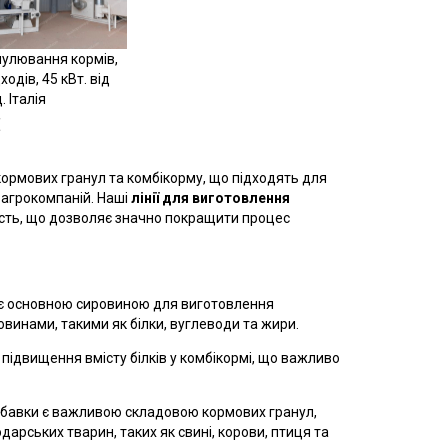
нулювання кормів,
Купити
ходів, 45 кВт. від
. Італія
€
ормових гранул та комбікорму, що підходять для
 агрокомпаній. Наші
лінії для виготовлення
ість, що дозволяє значно покращити процес
ві є основною сировиною для виготовлення
инами, такими як білки, вуглеводи та жири.
підвищення вмісту білків у комбікормі, що важливо
добавки є важливою складовою кормових гранул,
арських тварин, таких як свині, корови, птиця та