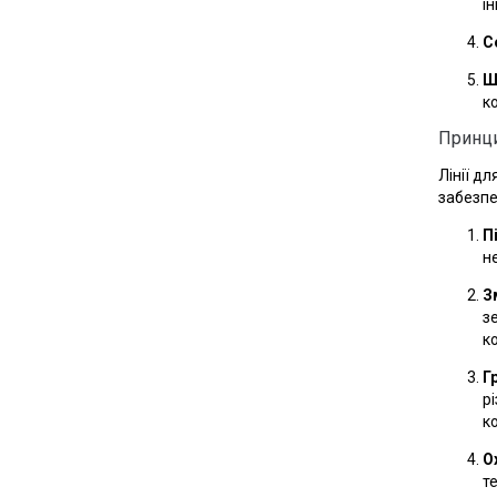
ін
С
Ш
к
Принци
Лінії д
забезпе
П
н
З
з
ко
Г
р
к
О
т