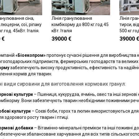
ранулювання сіна,
Лінія гранулювання
Лінія гра
Купити
Купити
люцерни, сої, ріпаку
комбікорму до 800 кг.год 45
тирси, від
кг.год. 45кВт. Італія.
кВт. Італія
500 кг.год
 €
39000 €
39000 
омпаній
«Біоекопром»
пропонує сучасні рішення для виробництва к
огосподарських підприємств, фермерських господарств та великих
орму
забезпечують високу продуктивність, ефективність та надійн
лення кормів для тварин.
і види сировини для виготовлення кормових гранул:
ернові культури
– Пшениця, кукурудза, ячмінь, овес та інші зерно
омбікорму. Вони забезпечують тварин необхідними поживними речов
обові культури
– Соєві боби, горох та люпин використовуються для 
я здорового росту тварин і птиці.
ормові добавки
– Вітамінно-мінеральні премікси та інші поживні 
абезпечуючи збалансоване харчування для всіх типів сільськогоспод