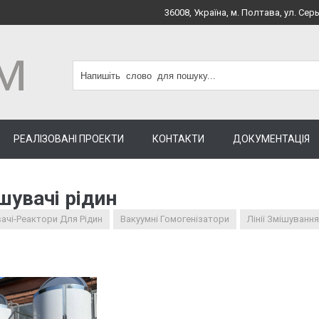
36008, Україна, м. Полтава, ул. Серь
РЕАЛІЗОВАНІ ПРОЕКТИ
КОНТАКТИ
ДОКУМЕНТАЦІЯ
шувачі рідин
ачі-Реактори Для Рідин
Вакуумні Гомогенізатори
Лінії Змішування