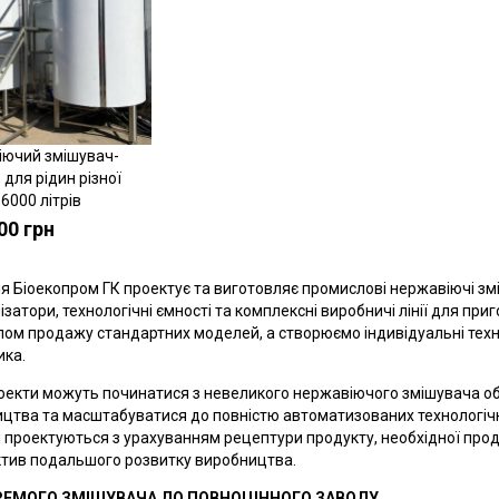
ючий змішувач-
Купити
 для рідин різної
6000 літрів
00 грн
я Біоекопром ГК проектує та виготовляє промислові нержавіючі змі
ізатори, технологічні ємності та комплексні виробничі лінії для пр
ом продажу стандартних моделей, а створюємо індивідуальні техно
ка.
оекти можуть починатися з невеликого нержавіючого змішувача об
цтва та масштабуватися до повністю автоматизованих технологічних
 проектуються з урахуванням рецептури продукту, необхідної проду
тив подальшого розвитку виробництва.
РЕМОГО ЗМІШУВАЧА ДО ПОВНОЦІННОГО ЗАВОДУ.