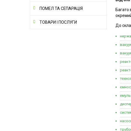
ПОМЕЛ ТА СЕПАРАЦІЯ
Багато 
окремий
ТОВАРИ І ПОСЛУГИ
До скла
нержа
вакуум
вакуу
реакт
реакт
технол
ємнос
емуль
диспе
систе
насосн
трубо