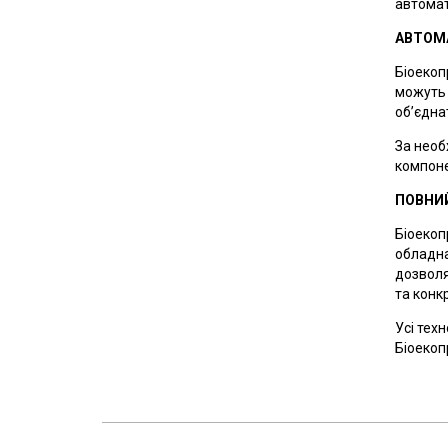
автомат
АВТОМА
Біоекоп
можуть 
об’єдна
За необ
компоне
ПОВНИЙ
Біоекоп
обладна
дозволя
та конк
Усі тех
Біоекоп