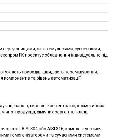
 середовищами, інші з емульсіями, суспензіями,
екопром ГК проектує обладнання індивідуально під
потужність приводів, швидкість перемішування,
я компонентів та рівень автоматизації
ктів, напоїв, сиропів, концентратів, косметичних
ічної продукції, хімічних реагентів, клеїв,
ї сталі AISI 304 або AISI 316, комплектуватися
сними гомогенізаторами та сучасними системами