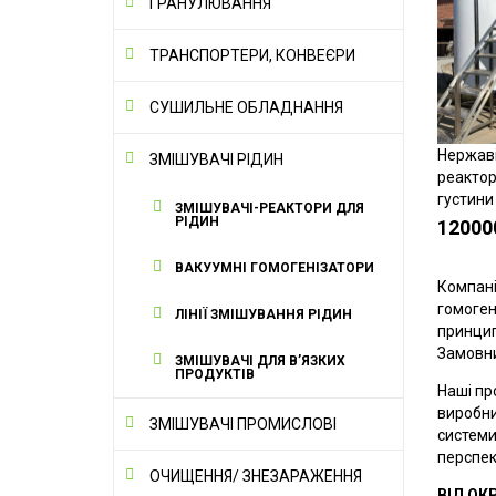
ГРАНУЛЮВАННЯ
ТРАНСПОРТЕРИ, КОНВЕЄРИ
СУШИЛЬНЕ ОБЛАДНАННЯ
Нержаві
ЗМІШУВАЧІ РІДИН
реактор
густини 
ЗМІШУВАЧІ-РЕАКТОРИ ДЛЯ
РІДИН
12000
ВАКУУМНІ ГОМОГЕНІЗАТОРИ
Компані
гомоген
ЛІНІЇ ЗМІШУВАННЯ РІДИН
принцип
Замовни
ЗМІШУВАЧІ ДЛЯ В’ЯЗКИХ
ПРОДУКТІВ
Наші пр
виробни
ЗМІШУВАЧІ ПРОМИСЛОВІ
системи
перспек
ОЧИЩЕННЯ/ ЗНЕЗАРАЖЕННЯ
ВІД ОК