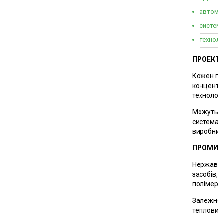
автом
систем
технол
ПРОЕКТ
Кожен п
концент
техноло
Можуть 
система
виробни
ПРОМИС
Нержаві
засобів,
полімер
Залежно
теплови