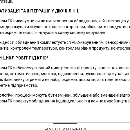
изації.
ТИЗАЦІЯ ТА ІНТЕГРАЦІЯ У ДІЮЧІ ЛІНІЇ.
ром ГК виконує не лише виготовлення обладнання, а й інтеграцію у
модернізувати існуючі технологічні процеси, збільшити продуктивн
ти окремі технологічні вузли в єдину систему керування.
хідності обладнання комплектується PLC-керуванням, сенсорним
нтів, контролем температури, контролем рівня продукту, контроле
 ЦИКЛ РОБІТ ПІД КЛЮЧ.
ром ГК забезпечує повний цикл реалізації проекту: аналіз технолог
ння, автоматизацію, монтаж, підключення, пусконалагоджувальні р
є Замовнику отримати не набір окремих апаратів, а готове техноло
ретне підприємство.
нологічні процеси можуть бути змінені, збільшені або зменшені відп
ром ГК проектує обладнання індивідуально під кожне виробництво
НАШІ ПАРТНЕРИ