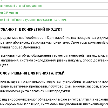
атизовані станції керування;
и CIP-миття;
огічні лінії приготування продуктів під ключ.
УВАННЯ ПІД КОНКРЕТНИЙ ПРОДУКТ.
родукт має свої особливості. Одні виробництва працюють з рідкими
ратами або високов’язкими компонентами. Саме тому компанія Біо
гічний процес Замовника.
змінюватися об’єм обладнання, геометрія ємностей, тип мішалок, 
 нагрівання, система охолодження, рівень вакууму, спосіб дозуванн
цтва.
ЛОВІ РІШЕННЯ ДЛЯ РІЗНИХ ГАЛУЗЕЙ.
ючі змішувачі рідин використовуються у виробництві харчових проду
 фармацевтичних препаратів, побутової хімії, миючих засобів, агрохім
них композицій та багатьох інших продуктів.
 від виробничих вимог обладнання може виготовлятися з нержавіючо
ми сорочками, ізоляцією, системами вакуумування, високошвидкі