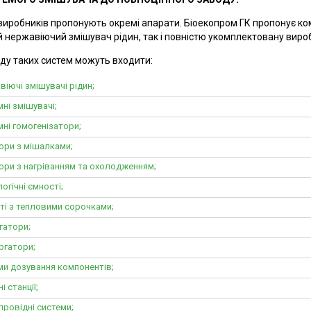
виробників пропонують окремі апарати. Біоекопром ГК пропонує ко
 нержавіючий змішувач рідин, так і повністю укомплектовану виробн
ду таких систем можуть входити:
віючі змішувачі рідин;
ні змішувачі;
мні гомогенізатори;
ори з мішалками;
ори з нагріванням та охолодженням;
огічні ємності;
ті з тепловими сорочками;
гатори;
ргатори;
ми дозування компонентів;
і станції;
провідні системи;