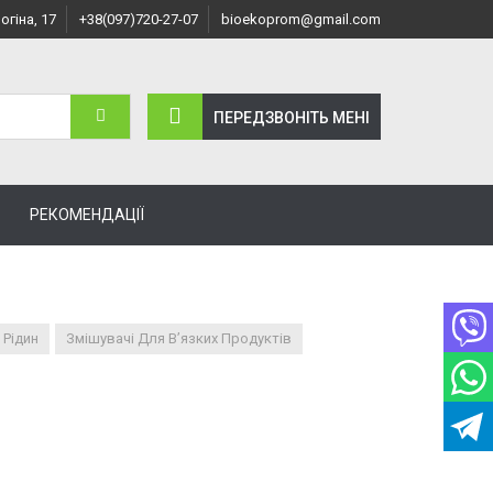
огіна, 17
+38(097)720-27-07
bioekoprom@gmail.com
ПЕРЕДЗВОНІТЬ МЕНI
РЕКОМЕНДАЦІЇ
 Рідин
Змішувачі Для В’язких Продуктів