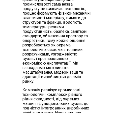
промисловості сама назва
продукту не визначає технологію,
процес формують фізико-механічні
властивості матеріалу, вимоги до
структури та фракції, вологість,
температурні режими,
продуктивність, безпека, санітарні
стандарти, обмеження простору та
енергетики. Тому кожне рішення
розробляється як окрема
технологічна система з точними
розрахунками, узгодженістю
вузлів і прогнозованою
економікою експлуатації. Ми
закладаємо можливість
масштабування, модернізації та
адаптації виробництва до змін
ринку.
Компанія реалізує промислові
технологічні комплекси різного
рівня складності, від окремих
машин і функціональних вузлів до
повністю інтегрованих виробничих
ліній «під ключ». Наші рішення