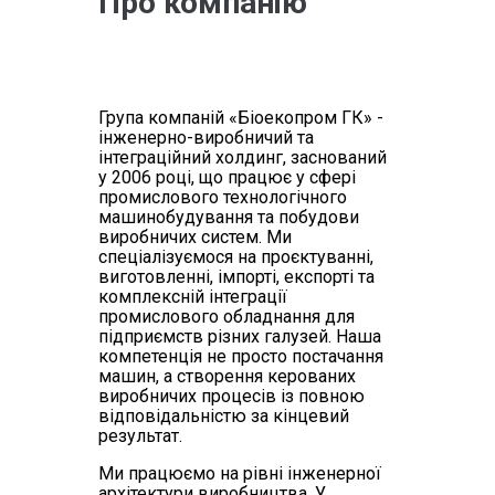
Про компанію
Група компаній «Біоекопром ГК» -
інженерно-виробничий та
інтеграційний холдинг, заснований
у 2006 році, що працює у сфері
промислового технологічного
машинобудування та побудови
виробничих систем. Ми
спеціалізуємося на проєктуванні,
виготовленні, імпорті, експорті та
комплексній інтеграції
промислового обладнання для
підприємств різних галузей. Наша
компетенція не просто постачання
машин, а створення керованих
виробничих процесів із повною
відповідальністю за кінцевий
результат.
Ми працюємо на рівні інженерної
архітектури виробництва. У