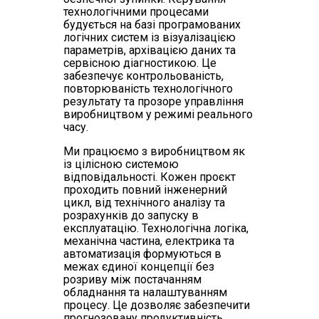
технологічними процесами
будується на базі програмованих
логічних систем із візуалізацією
параметрів, архівацією даних та
сервісною діагностикою. Це
забезпечує контрольованість,
повторюваність технологічного
результату та прозоре управління
виробництвом у режимі реального
часу.
Ми працюємо з виробництвом як
із цілісною системою
відповідальності. Кожен проєкт
проходить повний інженерний
цикл, від технічного аналізу та
розрахунків до запуску в
експлуатацію. Технологічна логіка,
механічна частина, електрика та
автоматизація формуються в
межах єдиної концепції без
розриву між постачанням
обладнання та налаштуванням
процесу. Це дозволяє забезпечити
прогнозовану продуктивність,