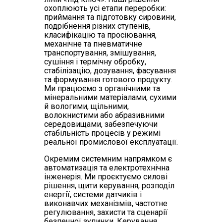
охоплюють усі етапи переробки:
приймання та підготовку сировини,
подрібнення різних ступенів,
класифікацію та просіювання,
механічне та пневматичне
транспортування, змішування,
сушіння і термічну обробку,
стабілізацію, дозування, фасування
та формування готового продукту.
Ми працюємо з органічними та
мінеральними матеріалами, сухими
й вологими, щільними,
волокнистими або абразивними
середовищами, забезпечуючи
стабільність процесів у режимі
реальної промислової експлуатації.
Окремим системним напрямком є
автоматизація та електротехнічна
інженерія. Ми проєктуємо силові
рішення, щити керування, розподіл
енергії, системи датчиків і
виконавчих механізмів, частотне
регулювання, захисти та сценарії
безпечної зупинки. Керування