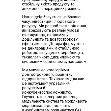
стабільну якість продукту та
зниження операційних ризиків.
Наш підхід базується на балансі
часу, інвестицій і людського
ресурсу. Ми розробляємо рішення,
які враховують реальні умови
експлуатації, економічну
доцільність та довгострокову
ефективність. Довіра формується
не деклараціями, а стабільною
роботою запущених виробництв,
технологічною дисципліною та
системним сервісним супроводом.
Ми мислимо категоріями
довгострокового розвитку
підприємства. Технологія для нас -
це інструмент управління
ресурсами й
конкурентоспроможністю.
Гнучкість інженерних рішень,
модульність систем та можливість
модернізації дозволяють
виробництвам розвиватися без