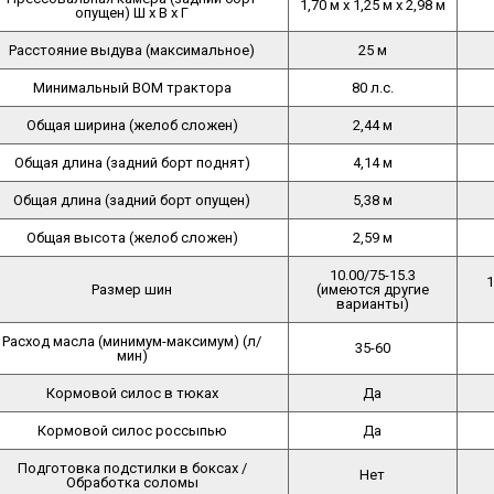
1,70 м x 1,25 м x 2,98 м
опущен) Ш x В x Г
Расстояние выдува (максимальное)
25 м
Минимальный ВОМ трактора
80 л.с.
Общая ширина (желоб сложен)
2,44 м
Общая длина (задний борт поднят)
4,14 м
Общая длина (задний борт опущен)
5,38 м
Общая высота (желоб сложен)
2,59 м
10.00/75-15.3
1
Размер шин
(имеются другие
варианты)
Расход масла (минимум-максимум) (л/
35-60
мин)
Кормовой силос в тюках
Да
Кормовой силос россыпью
Да
Подготовка подстилки в боксах /
Нет
Обработка соломы