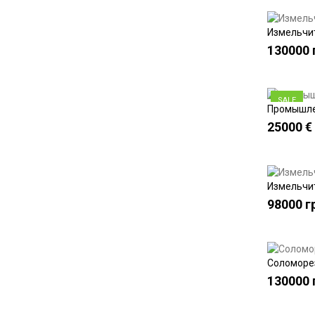
Измельчите
130000 
SALE
Промышлен
25000 €
Измельчит
98000 г
Соломорез
130000 