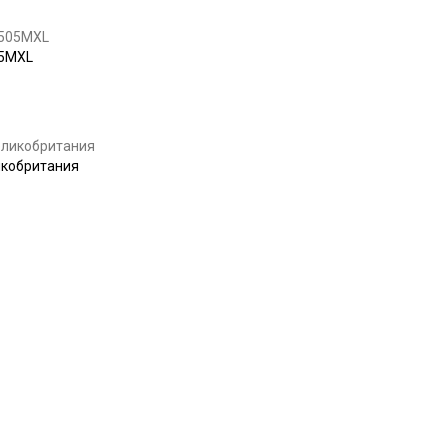
05MХL
Купить
икобритания
Купить
Купить
Купить