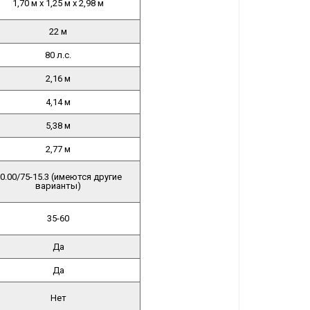
1,70 м x 1,25 м x 2,98 м
22 м
80 л.с.
2,16 м
4,14 м
5,38 м
2,77 м
0.00/75-15.3 (имеются другие
варианты)
35-60
Да
Да
Нет