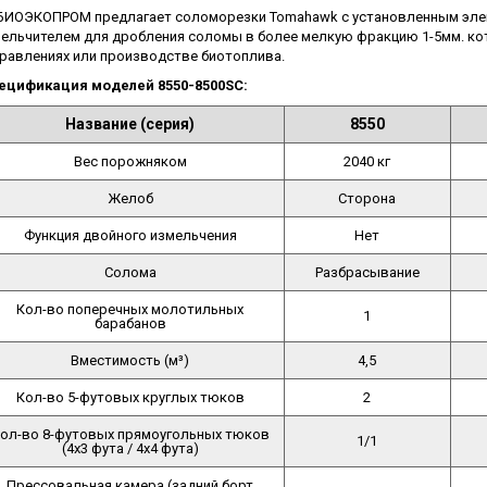
БИОЭКОПРОМ предлагает соломорезки Tomahawk с установленным эле
ельчителем для дробления соломы в более мелкую фракцию 1-5мм. кот
равлениях или производстве биотоплива.
ецификация моделей
8550-8500SC:
Название (серия)
8550
Вес порожняком
2040 кг
Желоб
Сторона
Функция двойного измельчения
Нет
Солома
Разбрасывание
Кол-во поперечных молотильных
1
барабанов
Вместимость (м³)
4,5
Кол-во 5-футовых круглых тюков
2
ол-во 8-футовых прямоугольных тюков
1/1
(4х3 фута / 4х4 фута)
Прессовальная камера (задний борт