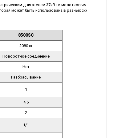
ктрическим двигателем 37кВт и молотковым
орая может быть использована в разных с/х
8500SC
2080 кг
Поворотное соединение
Нет
Разбрасывание
1
4,5
2
1/1