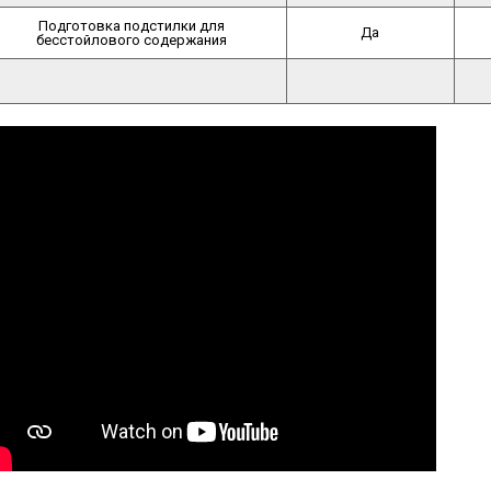
Подготовка подстилки для
Да
бесстойлового содержания