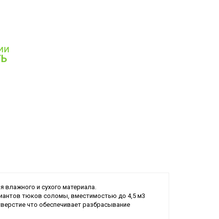
ии
ТЬ
 влажного и сухого материала.
иантов тюков соломы, вместимостью до 4,5 м3
тверстие что обеспечивает разбрасывание