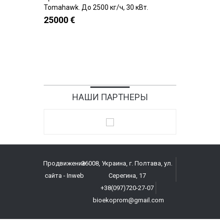
Купить
Tomahawk. До 2500 кг/ч, 30 кВт.
300 кг.ч
25000 €
80000 
НАШИ ПАРТНЕРЫ
Продвижение
36008, Украина, г. Полтава, ул.
сайта
- Inweb
Серегина, 17
+38(097)720-27-07
bioekoprom@gmail.com