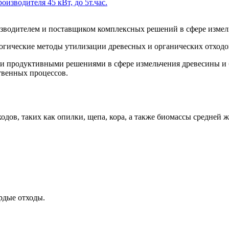
зводителя 45 кВт, до 5т.час.
водителем и поставщиком комплексных решений в сфере измел
огические методы утилизации древесных и органических отходо
 продуктивными решениями в сфере измельчения древесины и 
твенных процессов.
дов, таких как опилки, щепа, кора, а также биомассы средней 
рдые отходы.