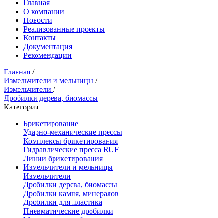
Главная
О компании
Новости
Реализованные проекты
Контакты
Документация
Рекомендации
Главная
/
Измельчители и мельницы
/
Измельчители
/
Дробилки дерева, биомассы
Категория
Брикетирование
Ударно-механические прессы
Комплексы брикетирования
Гидравлические пресса RUF
Линии брикетирования
Измельчители и мельницы
Измельчители
Дробилки дерева, биомассы
Дробилки камня, минералов
Дробилки для пластика
Пневматические дробилки