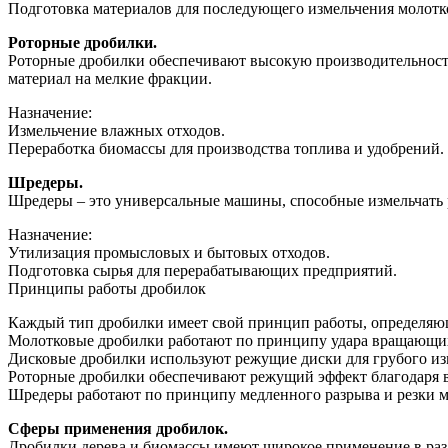
Подготовка материалов для последующего измельчения молот
Роторные дробилки.
Роторные дробилки обеспечивают высокую производительност
материал на мелкие фракции.
Назначение:
Измельчение влажных отходов.
Переработка биомассы для производства топлива и удобрений.
Шредеры.
Шредеры – это универсальные машины, способные измельчать р
Назначение:
Утилизация промысловых и бытовых отходов.
Подготовка сырья для перерабатывающих предприятий.
Принципы работы дробилок
Каждый тип дробилки имеет свой принцип работы, определяющ
Молотковые дробилки работают по принципу удара вращающихс
Дисковые дробилки используют режущие диски для грубого из
Роторные дробилки обеспечивают режущий эффект благодаря
Шредеры работают по принципу медленного разрыва и резки м
Сферы применения дробилок.
Дробилки дерева и биомассы имеют широкое применение в ра