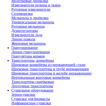
Молотковые дробилки
Измельчители резины и ткани
Роторные измельчители
Соломорезки
Мельницы и дробилки
Универсальные мельницы
Роторные мельницы
Дезинтеграторы
Измельчители льда
Линии помола
Жерновые мельницы
Гранулирование
Линии гранулирования
Грануляторы кормов
Транспортеры, конвейеры
Шнековые конвейеры из нержавеющей стали
Шнековые транспортеры в трубе нержавеющие
Шнековые транспортеры в желобе нержавеющие
Вертикальные винтовые конвейеры
Транспортеры скребковые
Ленточные транспортеры
Сушильное оборудование
Зерносушилки
Сушилки для биомассы
Инфракрасные сушилки