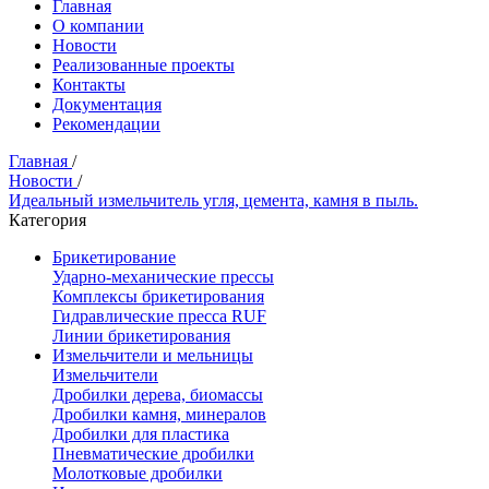
Главная
О компании
Новости
Реализованные проекты
Контакты
Документация
Рекомендации
Главная
/
Новости
/
Идеальный измельчитель угля, цемента, камня в пыль.
Категория
Брикетирование
Ударно-механические прессы
Комплексы брикетирования
Гидравлические пресса RUF
Линии брикетирования
Измельчители и мельницы
Измельчители
Дробилки дерева, биомассы
Дробилки камня, минералов
Дробилки для пластика
Пневматические дробилки
Молотковые дробилки