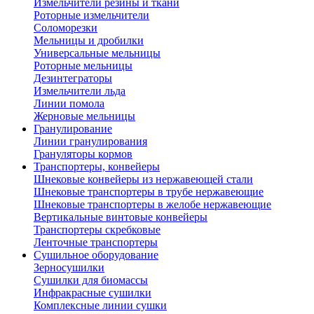
Измельчители резины и ткани
Роторные измельчители
Соломорезки
Мельницы и дробилки
Универсальные мельницы
Роторные мельницы
Дезинтеграторы
Измельчители льда
Линии помола
Жерновые мельницы
Гранулирование
Линии гранулирования
Грануляторы кормов
Транспортеры, конвейеры
Шнековые конвейеры из нержавеющей стали
Шнековые транспортеры в трубе нержавеющие
Шнековые транспортеры в желобе нержавеющие
Вертикальные винтовые конвейеры
Транспортеры скребковые
Ленточные транспортеры
Сушильное оборудование
Зерносушилки
Сушилки для биомассы
Инфракрасные сушилки
Комплексные линии сушки