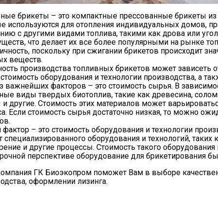
ные брикеты – это компактные прессованные брикеты из 
е используются для отопления индивидуальных домов, пр
нию с другими видами топлива, такими как дрова или уго
ществ, что делает их все более популярными на рынке топ
ичность, поскольку при сжигании брикетов происходит зн
х веществ.
ость производства топливных брикетов может зависеть от
 стоимость оборудования и технологии производства, а т
з важнейших факторов – это стоимость сырья. В зависимос
ные виды твердых биотоплив, такие как древесина, солом
 и другие. Стоимость этих материалов может варьироватьс
са. Если стоимость сырья достаточно низкая, то можно о
ов.
 фактор – это стоимость оборудования и технологии прои
т специализированного оборудования и технологий, таких к
рение и другие процессы. Стоимость такого оборудования 
рочной перспективе оборудование для брикетирования быс
омпания ГК Биоэкопром поможет Вам в выборе качествен
одства, оформлении лизинга.