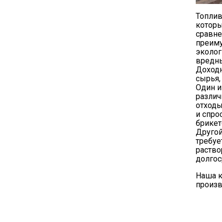
Топлив
которы
сравне
преиму
эколог
вредны
Доходн
сырья,
Один и
различ
отходы
и спро
брикет
Другой
требуе
раство
долгос
Наша к
произв