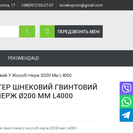
огіна, 17
+38(097)720-27-07
bioekoprom@gmail.com
ПЕРЕДЗВОНІТЬ МЕНI
РЕКОМЕНДАЦІЇ
вий У Жолобі Нерж Ø200 Мм L4000
ТЕР ШНЕКОВИЙ ГВИНТОВИЙ
НЕРЖ Ø200 ММ L4000
 гвинтовий у жолобі нерж Ø200 мм L4000