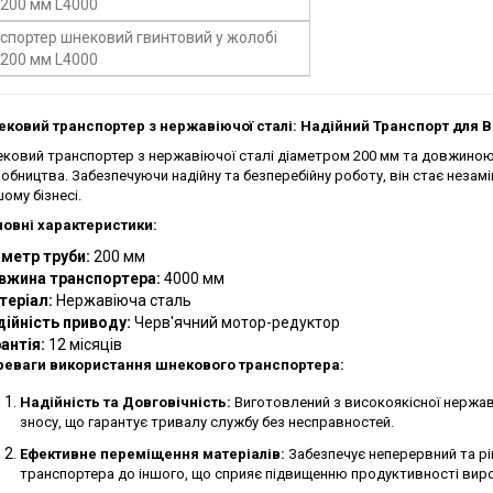
ковий транспортер з нержавіючої сталі: Надійний Транспорт для
ковий транспортер з нержавіючої сталі діаметром 200 мм та довжиною 
обництва. Забезпечуючи надійну та безперебійну роботу, він стає незамі
ому бізнесі.
овні характеристики:
метр труби:
200 мм
вжина транспортера:
4000 мм
теріал:
Нержавіюча сталь
ійність приводу:
Черв'ячний мотор-редуктор
антія:
12 місяців
еваги використання шнекового транспортера:
Надійність та Довговічність:
Виготовлений з високоякісної нержавію
зносу, що гарантує тривалу службу без несправностей.
Ефективне переміщення матеріалів:
Забезпечує неперервний та рів
транспортера до іншого, що сприяє підвищенню продуктивності вир