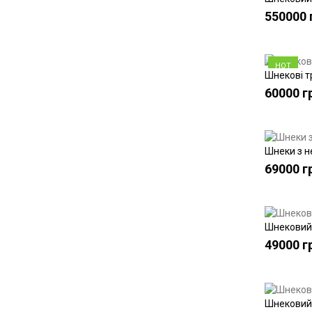
550000 
HOT
Шнекові т
60000 г
Шнеки з н
69000 г
Шнековий 
49000 г
Шнековий 