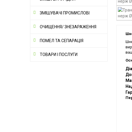
ЗМІШУВАЧІ ПРОМИСЛОВІ
ОЧИЩЕННЯ/ ЗНЕЗАРАЖЕННЯ
Шне
ПОМЕЛ ТА СЕПАРАЦІЯ
Шне
вир
ваш
ТОВАРИ І ПОСЛУГИ
Осн
Діа
До
Ма
Над
Гар
Пер