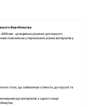
 Вашого Виробництва
4000 мм - це відмінне рішення для вашого
нним помічником у перенесенні різних матеріалів у
чої сталі, що забезпечує стійкість до корозії та
номірний рух матеріалів з одного кінця
обництва.