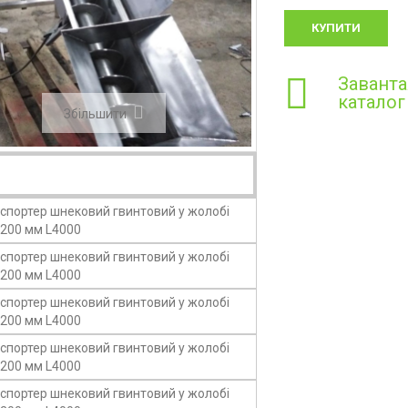
КУПИТИ
Завант
каталог
Збiльшити