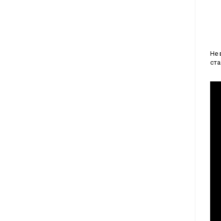
Не 
ста