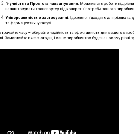
Гнучкість та Простота налаштування:
Можливість роботи під різн
налаштовувати транспортер під конкретні потреби вашого виробниц
Універсальність в застосуванні:
Ідеально підходить для різних гал
та фармацевтичну галузі.
втрачайте часу – обирайте надійність та ефективність для вашого вир
лі. Замовляйте вже сьогодні, і ваше виробництво буде на новому рівні 