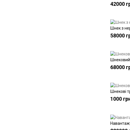
42000 г
Шнек з не
58000 г
Шнековий 
68000 г
Шнекові т
1000 гр
Навантажу