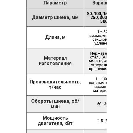
Параметр
Варианты
80, 100, 150, 200,
Диаметр шнека, мм
250, 300, 400,
500
1 – 30 с
возможностью
Длина, м
секционного
удлинения
Нержавеющая
сталь (AISI 304,
Материал
AISI 316, 430) или
изготовления
углеродистая
крашеная сталь
1 – 100 (в
Производительность,
зависимости от
т/час
параметров
материала)
Обороты шнека, об/
50 - 300
мин
Мощность
1,5 - 30
двигателя, кВт