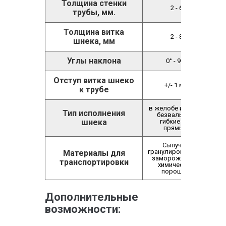
Толщина стенки
2 - 6
трубы, мм.
Толщина витка
2 - 8
шнека, мм
Углы наклона
0° - 90°
Отступ витка шнеко
+/- 1 мм.
к трубе
в желобе и трубе;
Тип
исполнения
безвальные;
шнека
гибкие или
прямые.
Сыпучие,
гранулированные,
Материалы для
замороженные,
транспортировки
химические,
порошки.
Дополнительные
возможности: