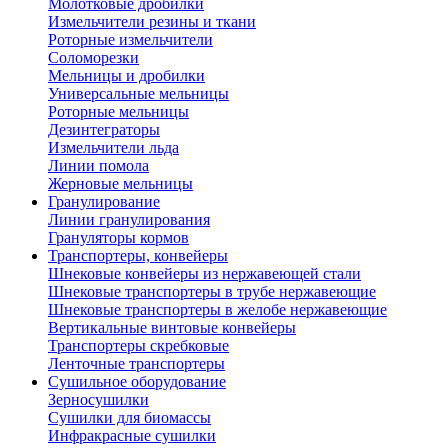
Молотковые дробилки
Измельчители резины и ткани
Роторные измельчители
Соломорезки
Мельницы и дробилки
Универсальные мельницы
Роторные мельницы
Дезинтеграторы
Измельчители льда
Линии помола
Жерновые мельницы
Гранулирование
Линии гранулирования
Грануляторы кормов
Транспортеры, конвейеры
Шнековые конвейеры из нержавеющей стали
Шнековые транспортеры в трубе нержавеющие
Шнековые транспортеры в желобе нержавеющие
Вертикальные винтовые конвейеры
Транспортеры скребковые
Ленточные транспортеры
Сушильное оборудование
Зерносушилки
Сушилки для биомассы
Инфракрасные сушилки