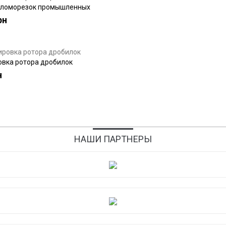
оломорезок промышленных
рн
вка ротора дробилок
н
НАШИ ПАРТНЕРЫ