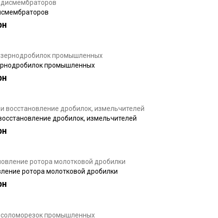
исмембраторов
рн
ернодробилок промышленных
рн
восстановление дробилок, измельчителей
рн
ление ротора молотковой дробилки
рн