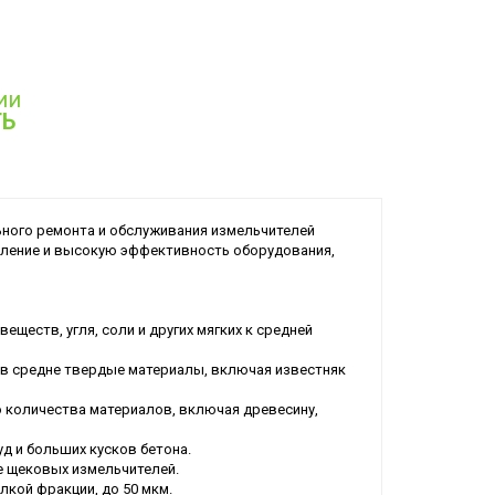
ии
ТЬ
ного ремонта и обслуживания измельчителей
вление и высокую эффективность оборудования,
ществ, угля, соли и других мягких к средней
 в средне твердые материалы, включая известняк
 количества материалов, включая древесину,
д и больших кусков бетона.
е щековых измельчителей.
кой фракции, до 50 мкм.