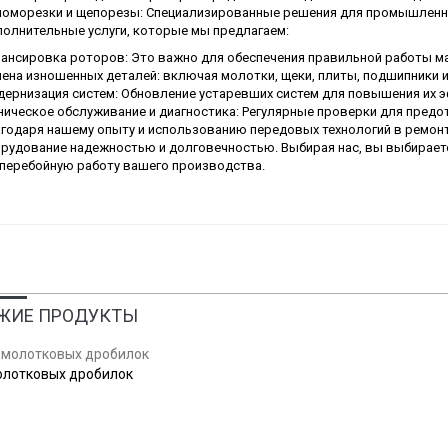
оморезки и щепорезы: Специализированные решения для промышленн
олнительные услуги, которые мы предлагаем:
ансировка роторов: Это важно для обеспечения правильной работы ма
ена изношенных деталей: включая молотки, щеки, плиты, подшипники и
ернизация систем: Обновление устаревших систем для повышения их э
ническое обслуживание и диагностика: Регулярные проверки для пред
годаря нашему опыту и использованию передовых технологий в ремонт
рудование надежностью и долговечностью. Выбирая нас, вы выбираете
перебойную работу вашего производства.
ЖИЕ ПРОДУКТЫ
олотковых дробилок