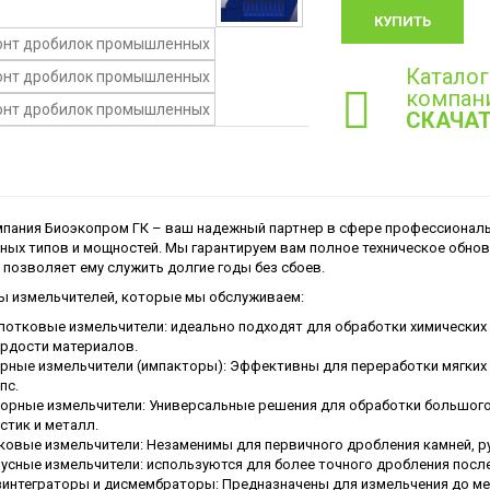
КУПИТЬ
Каталог
компан
СКАЧА
пания Биоэкопром ГК – ваш надежный партнер в сфере профессиональ
ных типов и мощностей. Мы гарантируем вам полное техническое обно
 позволяет ему служить долгие годы без сбоев.
ы измельчителей, которые мы обслуживаем:
отковые измельчители: идеально подходят для обработки химических ве
рдости материалов.
рные измельчители (импакторы): Эффективны для переработки мягких
пс.
орные измельчители: Универсальные решения для обработки большого
стик и металл.
овые измельчители: Незаменимы для первичного дробления камней, ру
усные измельчители: используются для более точного дробления посл
интеграторы и дисмембраторы: Предназначены для измельчения до мел