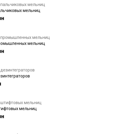
альчиковых мельниц
рн
ромышленных мельниц
рн
езинтеграторов
н
тифтовых мельниц
рн