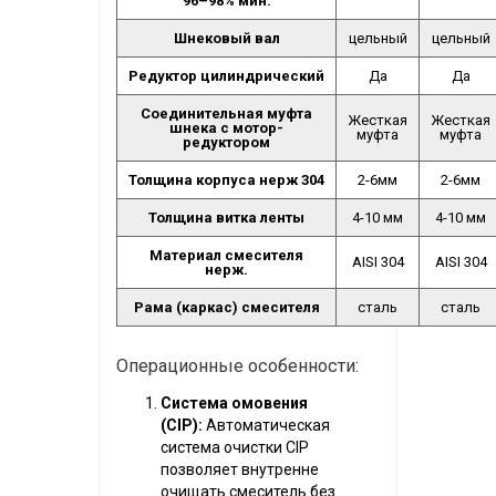
96–98% мин.
Шнековый вал
цельный
цельный
Редуктор
цилиндрический
Да
Да
Соединительная муфта
Жесткая
Жесткая
шнека с мотор-
муфта
муфта
редуктором
Толщина корпуса нерж 304
2-6мм
2-6мм
Толщина витка ленты
4-10 мм
4-10 мм
Материал смесителя
AISI 304
AISI 304
нерж.
Рама (каркас) смесителя
сталь
сталь
Операционные особенности:
Система омовения
(CIP):
Автоматическая
система очистки CIP
позволяет внутренне
очищать смеситель без