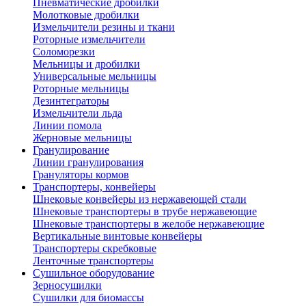
Пневматические дробилки
Молотковые дробилки
Измельчители резины и ткани
Роторные измельчители
Соломорезки
Мельницы и дробилки
Универсальные мельницы
Роторные мельницы
Дезинтеграторы
Измельчители льда
Линии помола
Жерновые мельницы
Гранулирование
Линии гранулирования
Грануляторы кормов
Транспортеры, конвейеры
Шнековые конвейеры из нержавеющей стали
Шнековые транспортеры в трубе нержавеющие
Шнековые транспортеры в желобе нержавеющие
Вертикальные винтовые конвейеры
Транспортеры скребковые
Ленточные транспортеры
Сушильное оборудование
Зерносушилки
Сушилки для биомассы