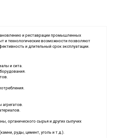
становлению и реставрации промышленных
пыт и технологические возможности позволяют
ективность и длительный срок эксплуатации.
алы и сита.
борудования.
тов.
потребления.
 агрегатов.
атериалов.
ы, органического сырья и других сыпучих
ни, руды, цемент, уголь и т.д.).