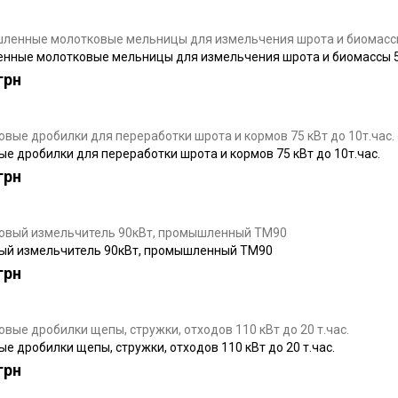
ные молотковые мельницы для измельчения шрота и биомассы 55к
грн
е дробилки для переработки шрота и кормов 75 кВт до 10т.час.
грн
ый измельчитель 90кВт, промышленный ТМ90
грн
е дробилки щепы, стружки, отходов 110 кВт до 20 т.час.
грн