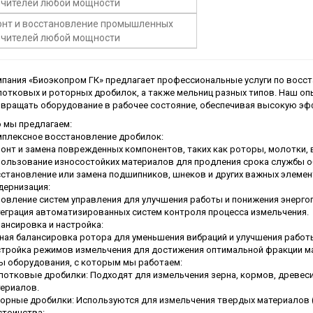
пания «Биоэкопром ГК» предлагает профессиональные услуги по вос
отковых и роторных дробилок, а также мельниц разных типов. Наш о
вращать оборудование в рабочее состояние, обеспечивая высокую эфф
 мы предлагаем:
плексное восстановление дробилок:
онт и замена поврежденных компонентов, таких как роторы, молотки, в
ользование износостойких материалов для продления срока службы о
становление или замена подшипников, шнеков и других важных элемен
ернизация:
овление систем управления для улучшения работы и понижения энерго
еграция автоматизированных систем контроля процесса измельчения.
ансировка и настройка:
ная балансировка ротора для уменьшения вибраций и улучшения работы
тройка режимов измельчения для достижения оптимальной фракции м
ы оборудования, с которым мы работаем:
отковые дробилки: Подходят для измельчения зерна, кормов, древесин
ериалов.
орные дробилки: Используются для измельчения твердых материалов (кам
тоинства: