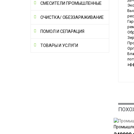
СМЕСИТЕЛИ ПРОМЫШЛЕННЫЕ
Эко
Быс
рес
ОЧИСТКА/ ОБЕЗЗАРАЖИВАНИЕ
Гар
рем
ПОМОЛ И СЕПАРАЦИЯ
Обр
Зер
Про
ТОВАРЫ И УСЛУГИ
Орг
Бла
пот
эфф
ПОХО
Промышле